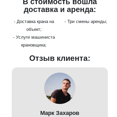
В стоимость вошла
ги
доставка и аренда:
- Доставка крана на
- Три смены аренды;
бот
объект;
й;
- Услуги машиниста
крановщика;
-
Отзыв клиента:
Марк Захаров