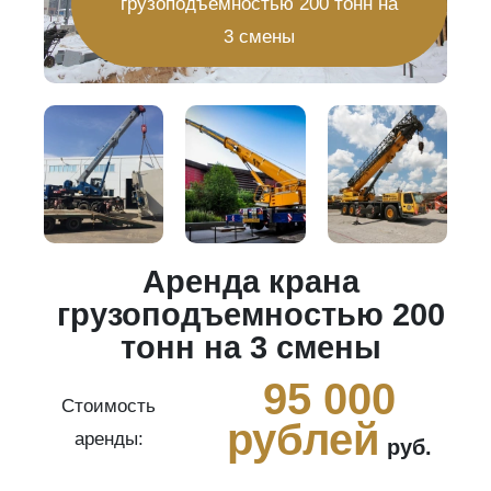
грузоподъемностью 200 тонн на
3 смены
Аренда крана
20
грузоподъемностью 200
тонн на 3 смены
0
95 000
Стоимость
рублей
аренды:
руб.