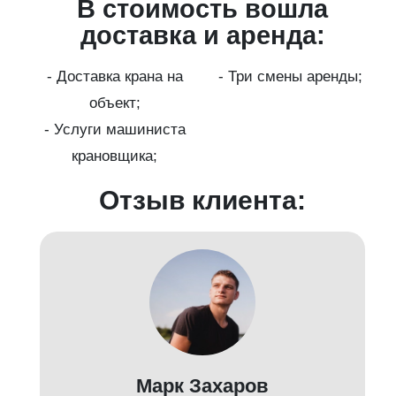
В стоимость вошла
ги
доставка и аренда:
- Доставка крана на
- Три смены аренды;
бот
объект;
й;
- Услуги машиниста
крановщика;
-
Отзыв клиента:
Марк Захаров