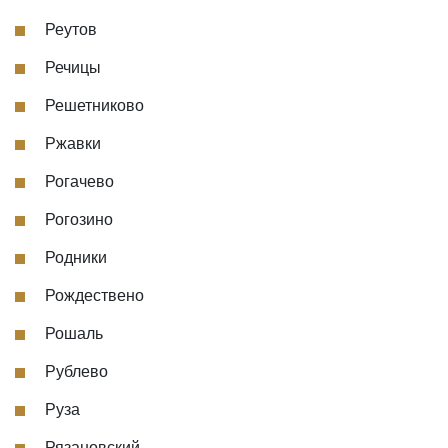
Реутов
Речицы
Решетниково
Ржавки
Рогачево
Рогозино
Родники
Рождествено
Рошаль
Рублево
Руза
Рязановский