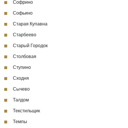
Софрино
Софьино
Старая Купавна
Старбеево
Старый Городок
Столбовая
Ступино
Сходня
Сычево
Талдом
Текстильщик
Темпы