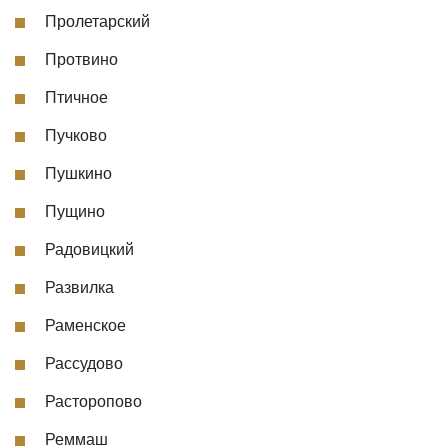
Пролетарский
Протвино
Птичное
Пучково
Пушкино
Пущино
Радовицкий
Развилка
Раменское
Рассудово
Расторопово
Реммаш