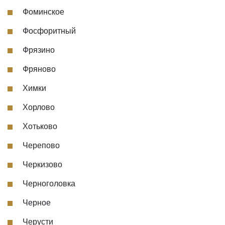
Фоминское
Фосфоритный
Фрязино
Фряново
Химки
Хорлово
Хотьково
Черепово
Черкизово
Черноголовка
Черное
Черусти