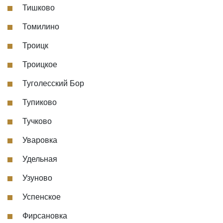
Тишково
Томилино
Троицк
Троицкое
Туголесский Бор
Тупиково
Тучково
Уваровка
Удельная
Узуново
Успенское
Фирсановка