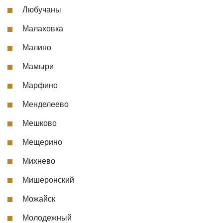
Любучаны
Малаховка
Малино
Мамыри
Марфино
Менделеево
Мешково
Мещерино
Михнево
Мишеронский
Можайск
Молодежный